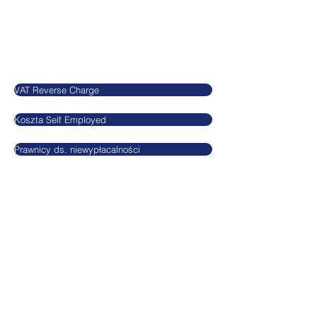
United Kingdom
Blog
VAT Reverse Charge
Koszta Self Employed
Prawnicy ds. niewypłacalności
Informacje
Agnieszkatax Ltd.
CRN
10712095
VAT GB295455170
Privacy Policy
Terms and condition
GDPR