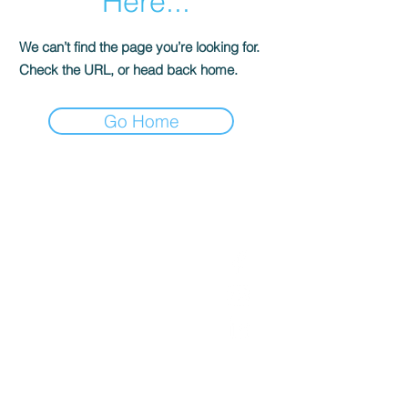
Here...
We can’t find the page you’re looking for.
Check the URL, or head back home.
Go Home
Kontakt
Sledź Nas
Biuro
01793 230568
Ksiegowa
07739396263
office@agnieszkatax.co.uk
Basepoint Busiess Centre
Rivermead Drive
Swindon
SN5 7EX