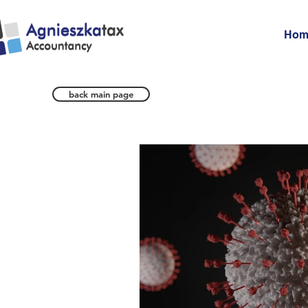
Hom
back main page