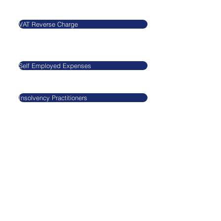
Our Blog
Legal
VAT Reverse Charge
​​​​Agnieszkatax Ltd
CRN 10712095
Self Employed Expenses
VAT GB29545517
Insolvency Practitioners
GDPR
Privacy Policy
Terms and Conditi