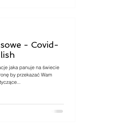
nsowe - Covid-
lish
cje jaka panuje na świecie
tronę by przekazać Wam
tyczące...