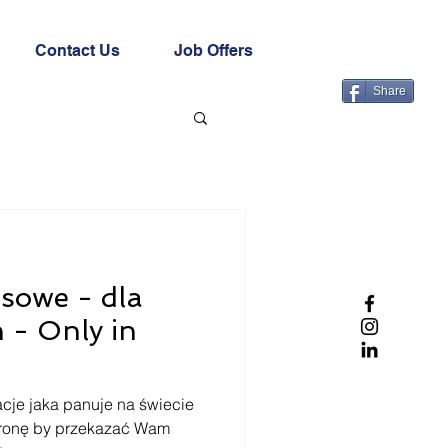
Contact Us
Job Offers
Share
sowe - dla
h - Only in
cje jaka panuje na świecie
tronę by przekazać Wam