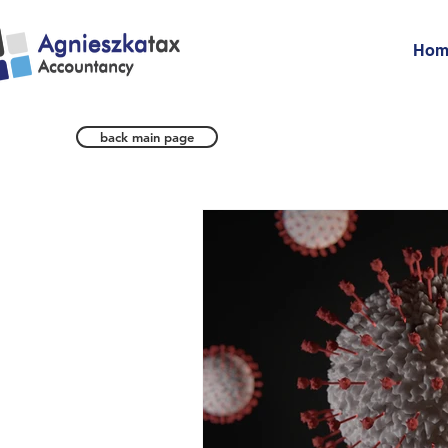
Hom
back main page