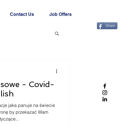
Contact Us
Job Offers
Share
nsowe - Covid-
lish
cje jaka panuje na świecie
tronę by przekazać Wam
tyczące...