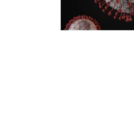
Get in Touch
Office 01793 230568
Accountant 07739396263
office@agnieszkatax.co.uk
Basepoint Business Centre
Unit 72
Rivermead Drive
Swindon