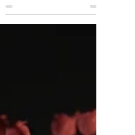
świecie bedziemy aktualizować ta stronę by
przekazać Wam najważniejsze informacje
dotyczące...