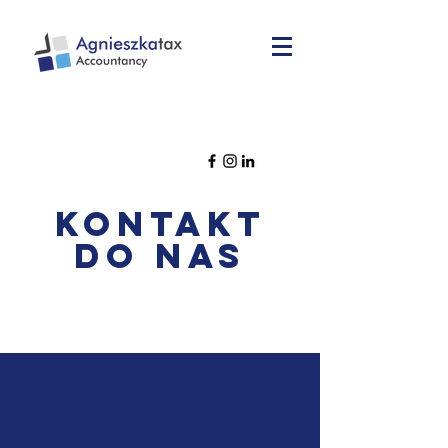
kontakt
do nas
Księgowy w Swindon; Księgowa w
Swindon; Polska ksiegowa;
kompleksowe usługi księgowe