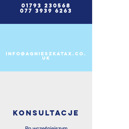
01793 230568
077 3939 6263
info@agnieszkatax.co.
uk
KONSULTACJE
Po wcześniejszym