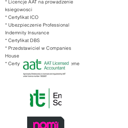
* Licencje AAT na prowadzenie
ksiegowosci
*
Certyfikat
ICO
* Ubezpieczenie Professional
Indemnity Insurance
*
Certyfikat
DBS
* Przedstawiciel w
Companies
House
* Certyfikat AAT Employer Scheme