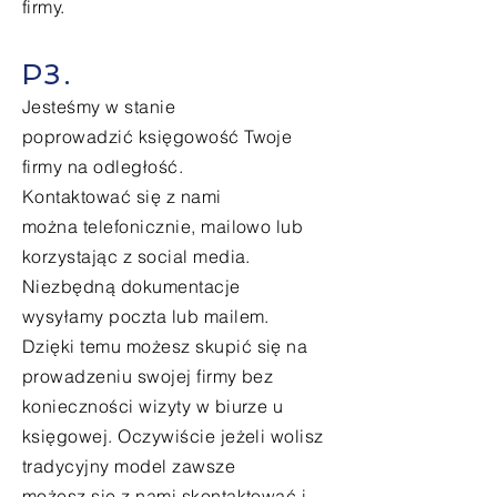
firmy.
P3.
Jesteśmy w stanie
poprowadzić księgowość Twoje
firmy na
odległość
.
Kontaktować
się z nami
można telefonicznie, mailowo lub
korzystając z social media.
Niezbę
dną dokumentacje
wysyłamy
poczta lub mailem.
Dzięki temu
możesz
skupić się na
prowadzeniu swojej firmy bez
konieczności wizyty w biurze u
księgowej.
Oczywiście
jeżeli wolisz
tradycyjny model zawsze
możesz
się z nami
skontaktować i