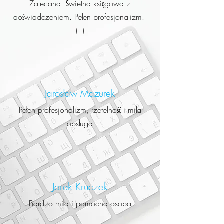
Zalecana. Świetna księgowa z
doświadczeniem. Pełen profesjonalizm.
:) :)
Jarosław Mazurek
Pełen profesjonalizm, rzetelność i miła
obsługa
Jarek Kruczek
Bardzo miła i pomocna osoba