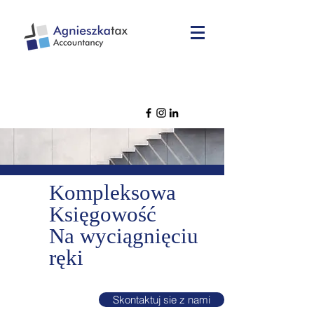
Kompleksowa
Księgowość
Na
wyciągnięciu
r
ę
ki
Skontaktuj sie z nami