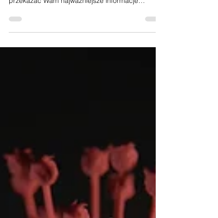
Polish
Ze względu na obecna sytuacje jaka panuje na
świecie bedziemy aktualizować ta stronę by
przekazać Wam najważniejsze informacje
dotyczące...