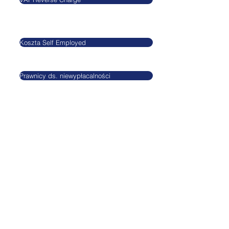
CRN 10712095
Koszta Self Employed
VAT GB295455170
Prawnicy ds. niewypłacalności
GDPR
Privacy Policy
Terms and conditi