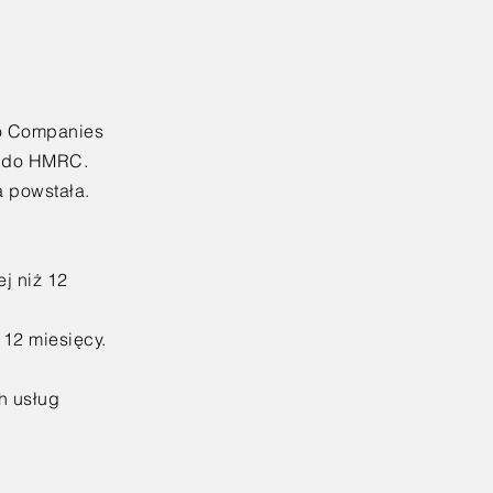
do Companies
n do HMRC.
a powstała.
j niż 12
 12 miesięcy.
h usług