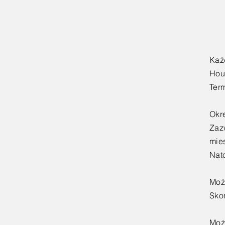
Każ
Hou
Ter
Okre
Zaz
mie
Nat
Moż
Sko
Mo