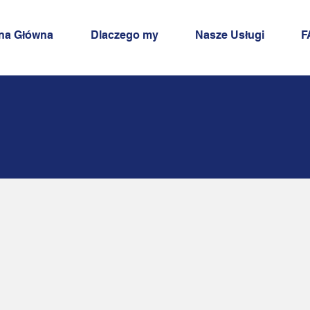
na Główna
Dlaczego my
Nasze Usługi
F
gi oraz Zeznani
atkowe Firmy