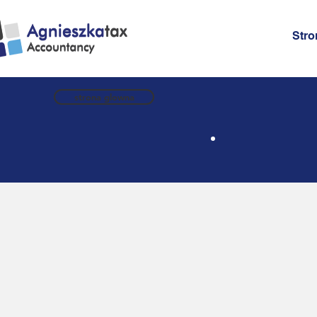
Stro
strona glowna
Księ
Pod