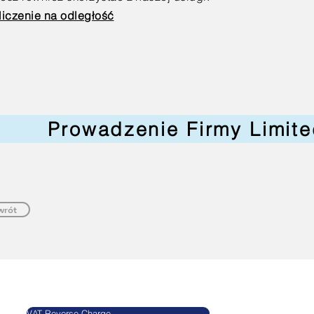
liczenie na odległość
Prowadzenie Firmy Limit
wrót
Blog
Informacje
VAT Reverse Charge
Agnieszkatax Ltd.