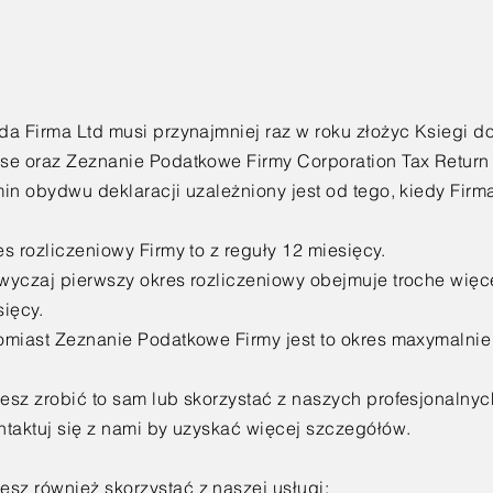
da Firma Ltd musi przynajmniej raz w roku złożyc Ksiegi 
se oraz Zeznanie Podatkowe Firmy Corporation Tax Retur
min obydwu deklaracji uzależniony jest od tego, kiedy Firm
s rozliczeniowy Firmy to z reguły 12 miesięcy.
wyczaj pierwszy okres rozliczeniowy obejmuje troche więce
sięcy.
omiast Zeznanie Podatkowe Firmy jest to okres maxymalnie
esz zrobić to sam lub skorzystać z naszych profesjonalnyc
ntaktuj się z nami by uzyskać więcej
szczegółów
.
żesz
również
skorzystać z naszej usługi: