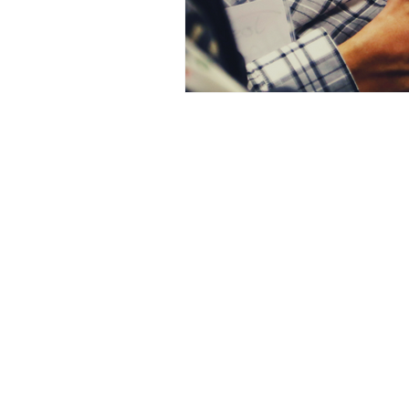
Kontakt
Biuro 01793 230568
Ksiegowa 07739396263
office@agnieszkatax.co.uk
Basepoint Busiess Centre
Rivermead Drive
Swindon
SN5 7EX