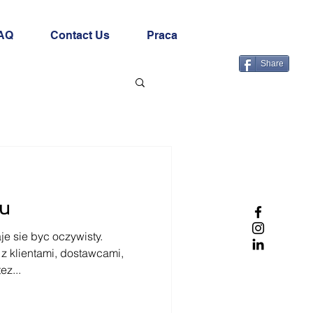
AQ
Contact Us
Praca
Share
nu
je sie byc oczywisty.
z klientami, dostawcami,
ez...