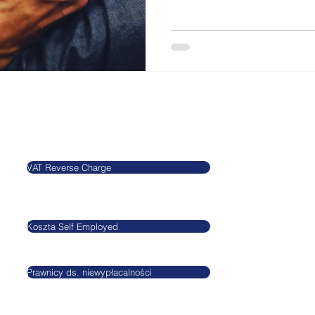
Blog
Informacje
VAT Reverse Charge
Agnieszkatax Ltd.
CRN 10712095
Koszta Self Employed
VAT GB295455170
Prawnicy ds. niewypłacalności
GDPR
Privacy Policy