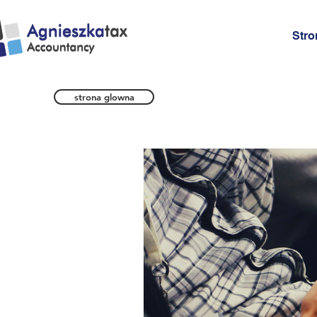
Stro
strona glowna