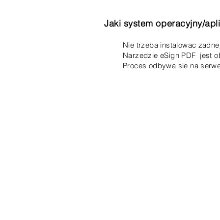
Jaki system operacyjny/apl
Nie trzeba instalowac zadne
Narzedzie eSign PDF jest o
Proces odbywa sie na serwe
Kontakt
Biuro 01793 230568
Ksiegowa 07739396263
office@agnieszkatax.co.uk