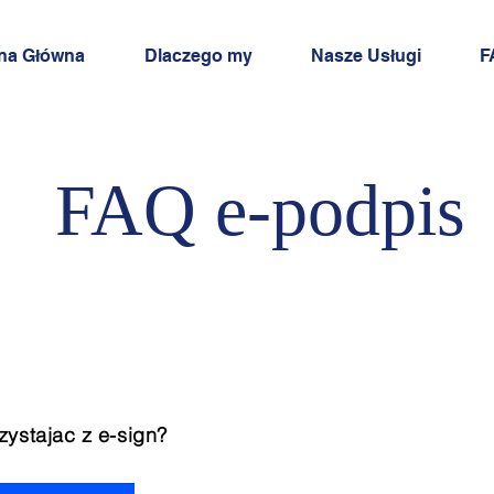
na Główna
Dlaczego my
Nasze Usługi
F
FAQ e-podpis
ystajac z e-sign?