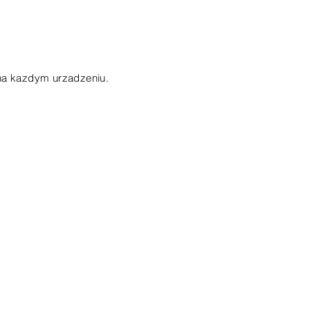
 na kazdym urzadzeniu.
Sledź Nas