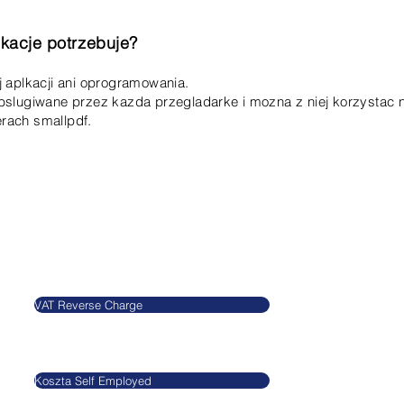
ikacje potrzebuje?
j aplkacji ani oprogramowania.
bslugiwane przez kazda przegladarke i mozna z niej korzystac
rach smallpdf.
Blog
Informacje
VAT Reverse Charge
Agnieszkatax Ltd.
CRN 10712095
Koszta Self Employed
VAT GB295455170