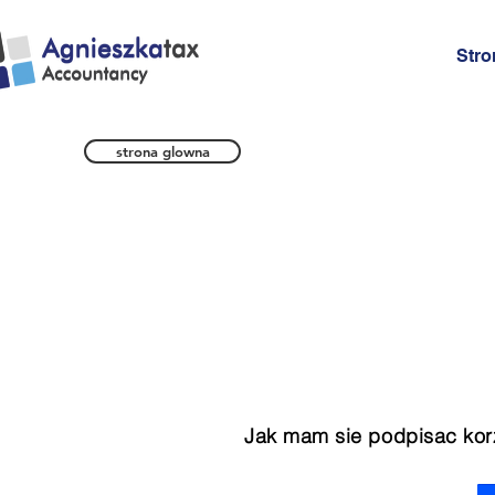
Stro
strona glowna
Jak mam sie podpisac korz