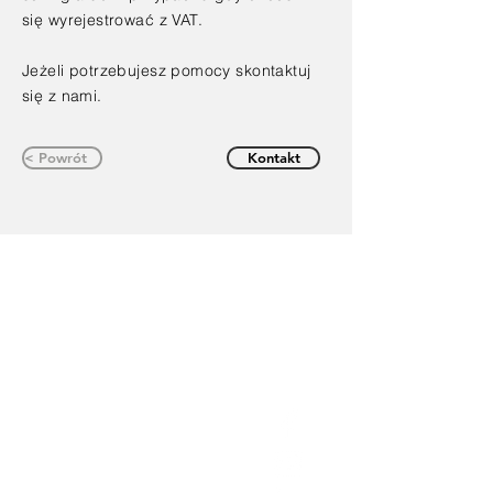
się
wyrejestrować
z VAT.
Jeżeli potrzebujesz pomocy skontaktuj
się
z nami.
< Powrót
Kontakt
Kontakt
Sledź Nas
Biuro
01793 230568
Ksiegowa
07739396263
office@agnieszkatax.co.uk