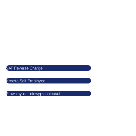
Basepoint Busiess Centre
Rivermead Drive
Swindon
SN5 7EX
United Kingdom
Blog
VAT Reverse Charge
Koszta Self Employed
Prawnicy ds. niewypłacalności
Informacje
Agnieszkatax Ltd.
CRN
10712095