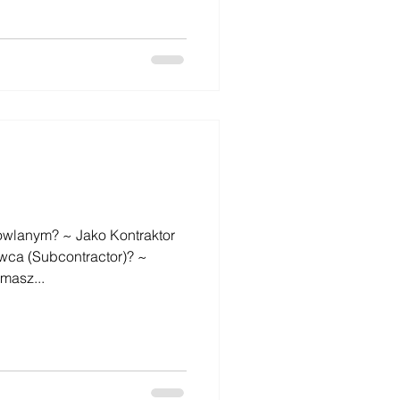
owlanym? ~ Jako Kontraktor
wca (Subcontractor)? ~
masz...