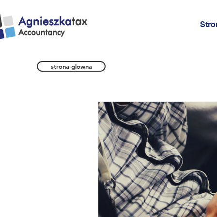
Stro
strona glowna