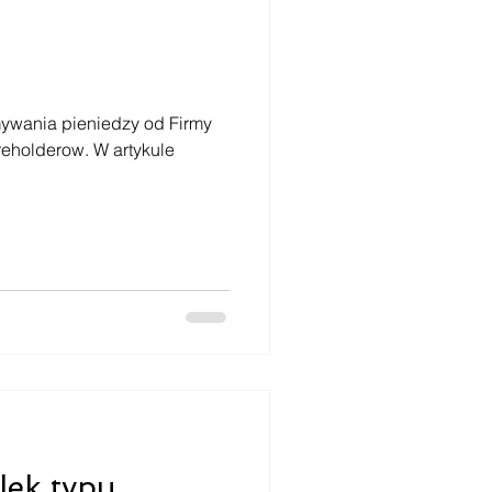
ymywania pieniedzy od Firmy
reholderow. W artykule
lek typu