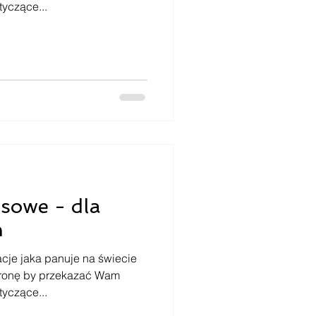
tyczące...
sowe - dla
h
cje jaka panuje na świecie
tronę by przekazać Wam
tyczące...