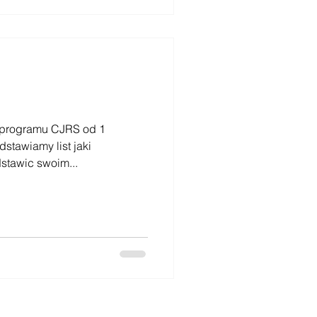
 programu CJRS od 1
dstawiamy list jaki
tawic swoim...