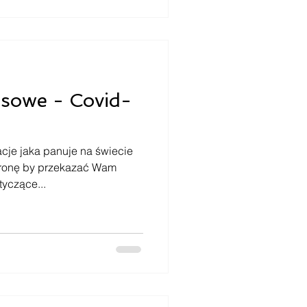
nsowe - Covid-
cje jaka panuje na świecie
tronę by przekazać Wam
tyczące...