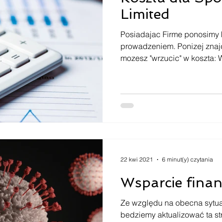
Limited
Posiadajac Firme ponosimy k
prowadzeniem. Ponizej znajdz
mozesz "wrzucic" w koszta: W
22 kwi 2021
6 minut(y) czytania
Wsparcie finan
Ze względu na obecna sytua
bedziemy aktualizować ta s