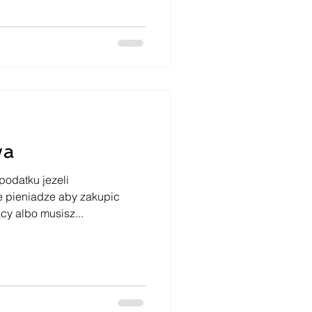
wa
podatku jezeli
e pieniadze aby zakupic
cy albo musisz...