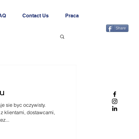
AQ
Contact Us
Praca
Share
nu
je sie byc oczywisty.
z klientami, dostawcami,
ez...