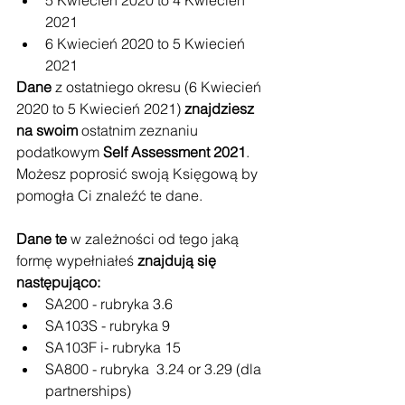
2021
6 Kwiecień 2020 to 5 Kwiecień 
2021
Dane 
z ostatniego okresu (6 Kwiecień 
2020 to 5 Kwiecień 2021) 
znajdziesz 
na swoim
 ostatnim zeznaniu 
podatkowym 
Self Assessment 2021
. 
Możesz poprosić swoją Księgową by 
pomogła Ci znaleźć te dane.
Dane te
 w zależności od tego jaką 
formę wypełniałeś 
znajdują się 
następująco:
SA200 - rubryka 3.6
SA103S - rubryka 9
SA103F i- rubryka 15
SA800 - rubryka  3.24 or 3.29 (dla 
partnerships)