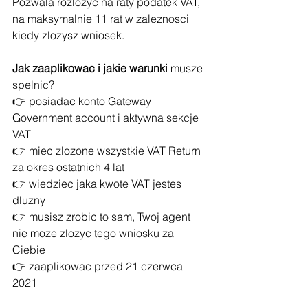
Pozwala rozlozyc na raty podatek VAT, 
na maksymalnie 11 rat w zaleznosci 
kiedy zlozysz wniosek.
Jak zaaplikowac i jakie warunki
 musze 
spelnic?
👉 posiadac konto Gateway 
Government account i aktywna sekcje 
VAT
👉 miec zlozone wszystkie VAT Return 
za okres ostatnich 4 lat
👉 wiedziec jaka kwote VAT jestes 
dluzny
👉 musisz zrobic to sam, Twoj agent 
nie moze zlozyc tego wniosku za 
Ciebie
👉 zaaplikowac przed 21 czerwca 
2021