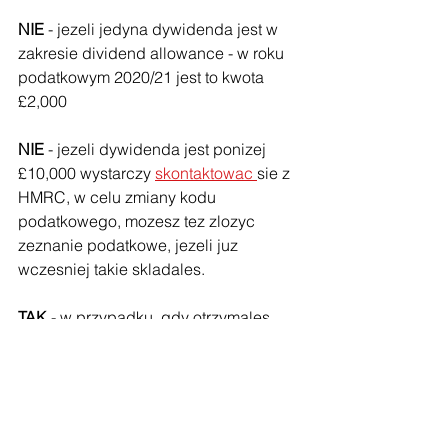
NIE 
- jezeli jedyna dywidenda jest w 
zakresie dividend allowance - w roku 
podatkowym 2020/21 jest to kwota 
£2,000
NIE 
- jezeli dywidenda jest ponizej 
£10,000 wystarczy 
skontaktowac 
sie z 
HMRC, w celu zmiany kodu 
podatkowego, mozesz tez zlozyc 
zeznanie podatkowe, jezeli juz 
wczesniej takie skladales.
TAK 
- w przypadku, gdy otrzymales 
dywidende powyjzej £10,000 trzeba 
zlozyc zeznanie podatkowe.