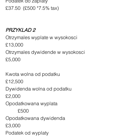
Podatek do zaplaty 				
£37.50  (£500 *7.5% tax)
PRZYKLAD 2
Otrzymales wyplate w wysokosci		
£13,000
Otrzymales dywidende w wysokosci	
£5,000
Kwota wolna od podatku			
£12,500
Dywidenda wolna od podatku		
£2,000
Opodatkowana wyplata 			
	£500
Opodatkowana dywidenda
£3,000
Podatek od wyplaty				