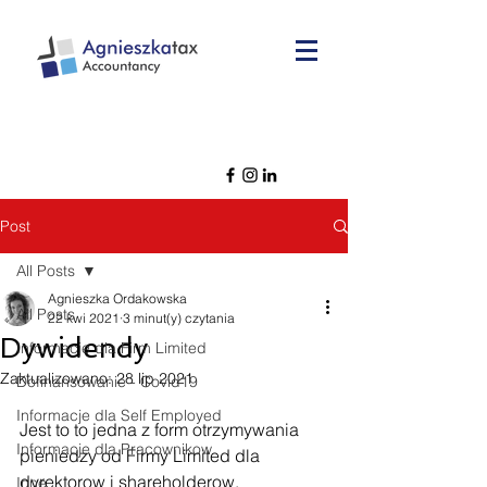
Post
All Posts
Agnieszka Ordakowska
All Posts
22 kwi 2021
3 minut(y) czytania
Dywidendy
Informacje dla Firm Limited
Zaktualizowano:
28 lip 2021
Dofinansowanie - Covid19
Informacje dla Self Employed
Jest to to jedna z form otrzymywania 
Informacje dla Pracownikow
pieniedzy od Firmy Limited dla 
dyrektorow i shareholderow.
Inne