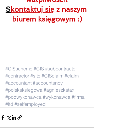
S
kontaktuj się
 z naszym 
biurem księgowym :)
#CISscheme
#CIS
#subcontractor
#contractor
#site
#CISclaim
#claim
#accountant
#accountancy
#polskaksiegowa
#agnieszkatax
#podwykonawca
#wykonawca
#firma
#ltd
#selfemployed