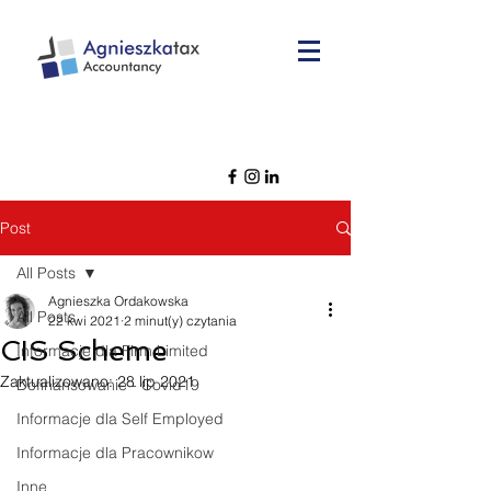
Post
All Posts
Agnieszka Ordakowska
All Posts
22 kwi 2021
2 minut(y) czytania
CIS Scheme
Informacje dla Firm Limited
Zaktualizowano:
28 lip 2021
Dofinansowanie - Covid19
Informacje dla Self Employed
Informacje dla Pracownikow
Inne