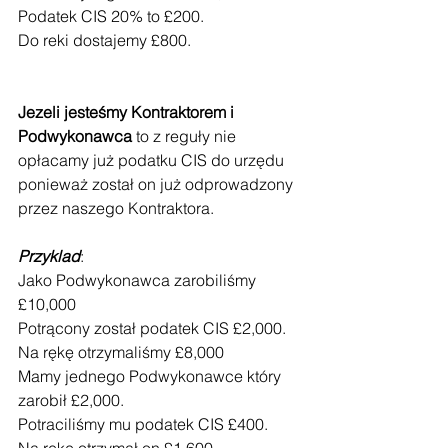
Podatek CIS 20% to £200.
Do reki dostajemy £800.
Jezeli jesteśmy Kontraktorem i 
Podwykonawca
 to z reguły nie 
opłacamy już podatku CIS do urzędu 
ponieważ został on już odprowadzony 
przez naszego Kontraktora. 
Przyklad
:
Jako Podwykonawca zarobiliśmy 
£10,000
Potrącony został podatek CIS £2,000.
Na rękę otrzymaliśmy £8,000
Mamy jednego Podwykonawce który 
zarobił £2,000.
Potraciliśmy mu podatek CIS £400.
Na rękę otrzymał on £1,600