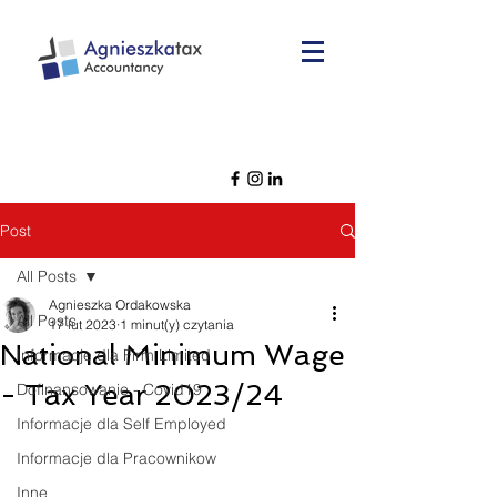
Post
All Posts
Agnieszka Ordakowska
All Posts
17 lut 2023
1 minut(y) czytania
National Minimum Wage
Informacje dla Firm Limited
- Tax Year 2023/24
Dofinansowanie - Covid19
Informacje dla Self Employed
Informacje dla Pracownikow
Inne