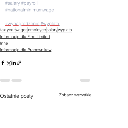
#salary
#payroll
#nationalminimumwage
#wynagrodzenie
#wyplata
tax year
wages
employee
salary
wyplata
Informacje dla Firm Limited
Inne
Informacje dla Pracownikow
Zobacz wszystkie
Ostatnie posty