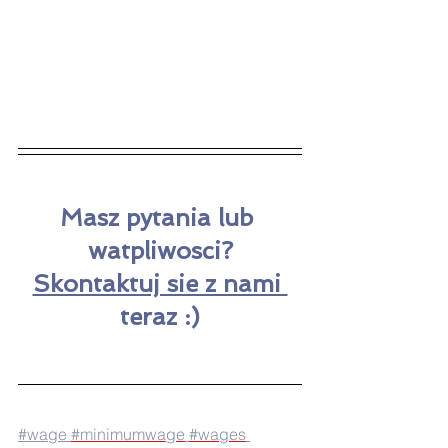
Masz pytania lub 
watpliwosci?
Skontaktuj sie z nami 
teraz :)
#w
age 
#minimumwage
#wages