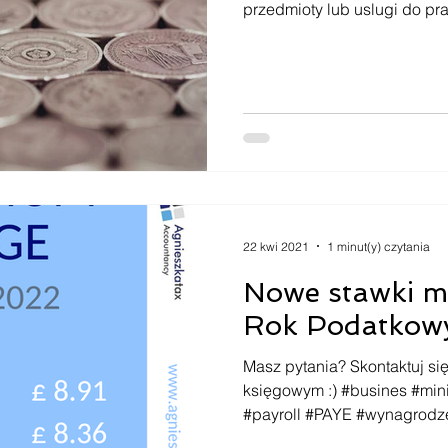
przedmioty lub uslugi do pra
22 kwi 2021
1 minut(y) czytania
Nowe stawki m
Rok Podatkow
Masz pytania? Skontaktuj si
księgowym :) #busines #mi
#payroll #PAYE #wynagrodz