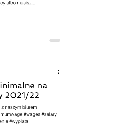
cy albo musisz...
inimalne na
y 2021/22
ę z naszym biurem
nimumwage #wages #salary
enie #wyplata