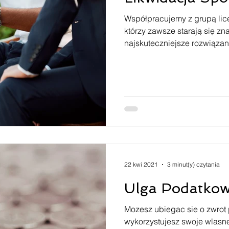
Współpracujemy z grupą li
którzy zawsze starają się zn
najskuteczniejsze rozwiązani
22 kwi 2021
3 minut(y) czytania
Ulga Podatko
Mozesz ubiegac sie o zwrot 
wykorzystujesz swoje wlasn