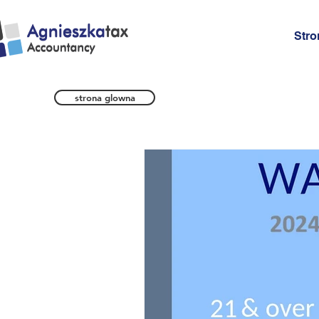
Stro
strona glowna