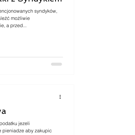
cencjonowanych syndyków,
aleźć możliwie
e, a przed...
wa
podatku jezeli
e pieniadze aby zakupic