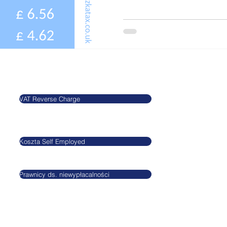
Blog
Informacje
VAT Reverse Charge
Agnieszkatax Ltd.
CRN 10712095
Koszta Self Employed
VAT GB295455170
Prawnicy ds. niewypłacalności
GDPR
Privacy Policy
Terms and conditi