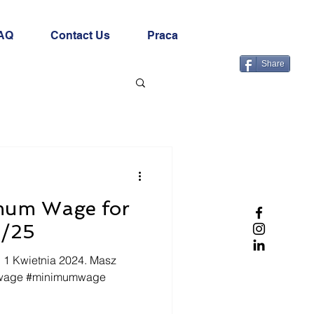
AQ
Contact Us
Praca
Share
mum Wage for
4/25
 1 Kwietnia 2024. Masz
) #wage #minimumwage