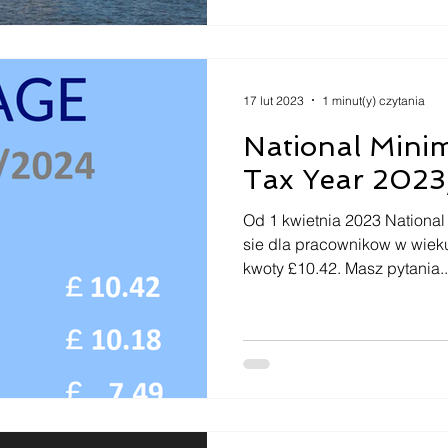
17 lut 2023
1 minut(y) czytania
National Min
Tax Year 202
Od 1 kwietnia 2023 Nationa
sie dla pracownikow w wieku
kwoty £10.42. Masz pytania..