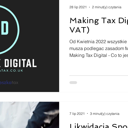
28 lip 2021
2 minut(y) czytania
Making Tax Di
VAT)
Od Kwietnia 2022 wszystkie 
musza podlegac zasadom Mak
Making Tax Digital - Co to jes
7 lip 2021
3 minut(y) czytania
Likwidacja Spo