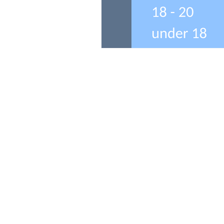
Kontakt
Biuro 01793 230568
Ksiegowa 07739396263
office@agnieszkatax.co.uk
Basepoint Busiess Centre
Rivermead Drive
Swindon
SN5 7EX
United Kingdom