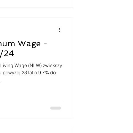
imum Wage -
3/24
l Living Wage (NLW) zwiekszy
 powyzej 23 lat o 9.7% do
.