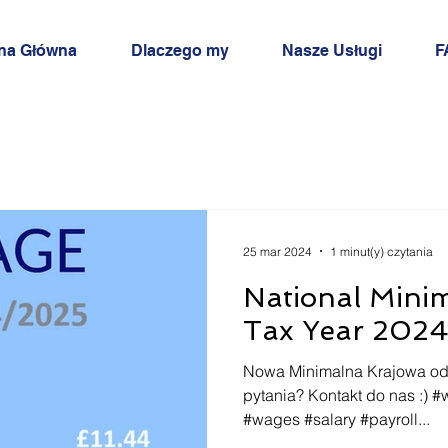
na Główna
Dlaczego my
Nasze Usługi
F
25 mar 2024
1 minut(y) czytania
National Mini
Tax Year 202
Nowa Minimalna Krajowa od
pytania? Kontakt do nas :
#wages #salary #payroll...