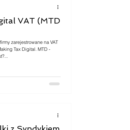
gital VAT (MTD
firmy zarejestrowane na VAT
ing Tax Digital. MTD -
t?...
lki z Syndykiem