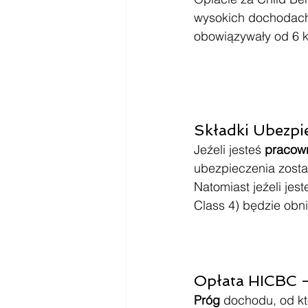
wysokich dochodach
obowiązywały od 6 k
Składki Ubezpie
Jeźeli jesteś 
pracown
ubezpieczenia zosta
Natomiast jeźeli jes
Class 4) będzie obn
Opłata HICBC -
Próg 
dochodu, od kt