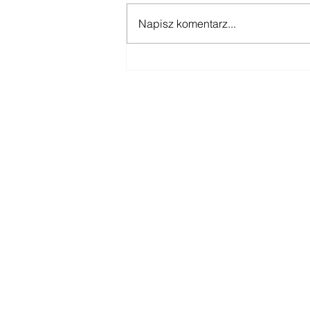
Napisz komentarz...
National Minimum Wage
for Tax Year 2024/25
Kontakt
Biuro 01793 230568
Ksiegowa 07739396263
office@agnieszkatax.co.uk
Basepoint Busiess Centre
Rivermead Drive
Swindon
SN5 7EX
United Kingdom