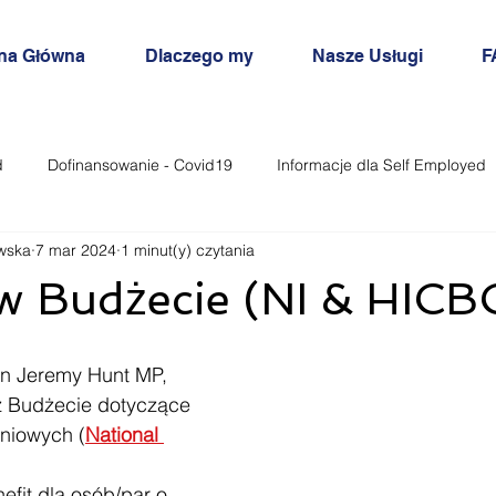
na Główna
Dlaczego my
Nasze Usługi
F
d
Dofinansowanie - Covid19
Informacje dla Self Employed
wska
7 mar 2024
1 minut(y) czytania
Inne
w Budżecie (NI & HICB
n Jeremy Hunt MP, 
z Budżecie dotyczące 
niowych (
National 
efit dla osób/par o 