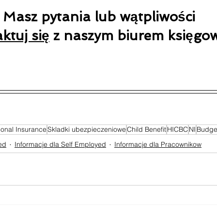
Masz
 pytania lub wątpliwości
ktuj się
 z naszym biurem księg
ional Insurance
Skladki ubezpieczeniowe
Child Benefit
HICBC
NI
Budge
ted
Informacje dla Self Employed
Informacje dla Pracownikow