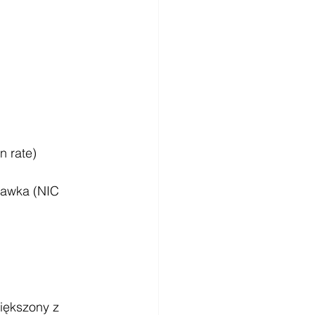
n rate) 
tawka (NIC 
iększony z 