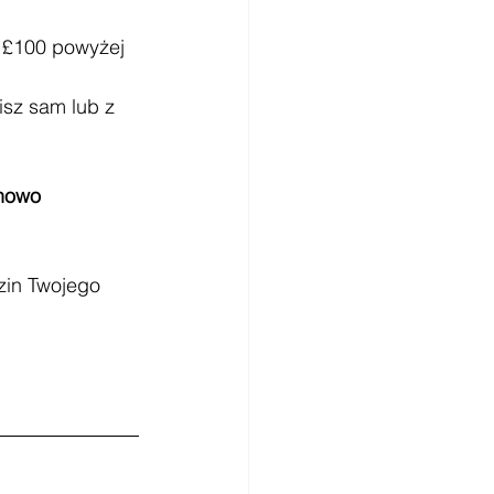
 £100 powyżej 
isz sam lub z 
nowo 
zin Twojego 