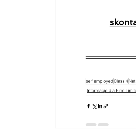
skonta
self employed
Class 4
Nat
Informacje dla Firm Limi