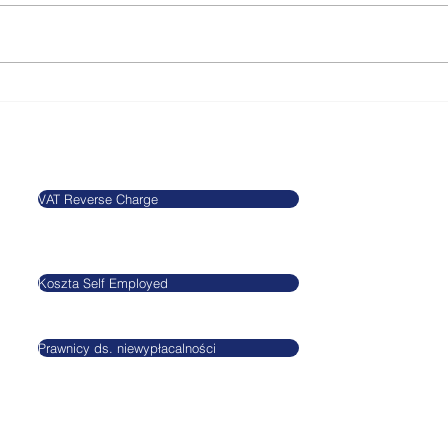
National Minimum Wage -
Staf
Tax Year 2023/24
doz
Blog
Informacje
VAT Reverse Charge
Agnieszkatax Ltd.
CRN 10712095
Koszta Self Employed
VAT GB295455170
Prawnicy ds. niewypłacalności
GDPR
Privacy Policy
Terms and conditi