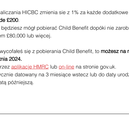
aliczania HICBC zmienia sie z 1% za każde dodatkowe
de £200
.
 będziesz mógł pobierać Child Benefit dopóki nie zarob
m £80,000 lub więcej.
wycofałeś się z pobierania Child Benefit, to 
możesz na 
tnia 2024.
rzez 
aplikacje HMRC
 lub 
on-line
 na stroni
e 
gov.uk
.
tycznie datowany na 3 miesiące wstecz lub do daty urod
datą późniejszą.