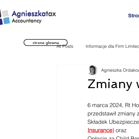
Stro
strona glowna
All Posts
Informacje dla Firm Limite
Agnieszka Ordako
Informacje dla Pracownikow
Zmiany 
6 marca 2024, Rt Ho
przedstawił zmiany 
Składek Ubezpiecze
Insurance
) oraz 
Opłacie za Child Ben