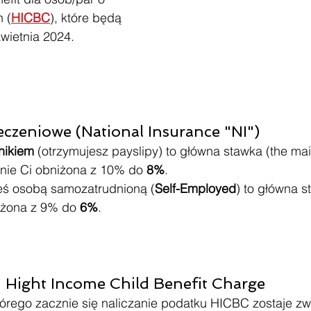
 (
HICBC
), które będą 
wietnia 2024.
czeniowe (National Insurance "NI")
ikiem 
(otrzymujesz payslipy) to główna stawka (the mai
nie Ci obniżona z 10% do 
8%
.
teś osobą samozatrudnioną (
Self-Employed
) to główna s
iżona z 9% do 
6%
.
 Hight Income Child Benefit Charge
órego zacznie się naliczanie podatku HICBC zostaje zw