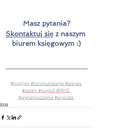
Masz
 pytania?
S
kontaktuj się
 z naszym 
biurem księgowym
 :)
#busines
#minimumwage
#wages
#salary
#payroll
#PAYE
#wynagrodzenie
#wyplata
Inne