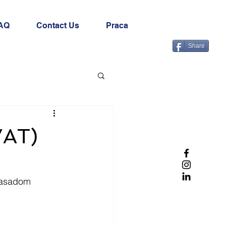
AQ
Contact Us
Praca
Share
VAT)
zasadom 