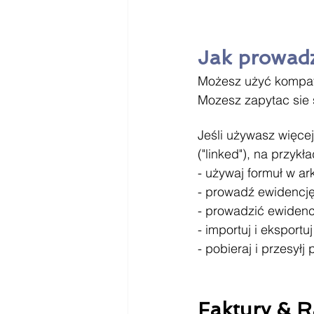
Jak prowadz
Możesz użyć kompat
Mozesz zapytac sie 
Jeśli używasz więce
("linked"), na przykła
- używaj formuł w a
- prowadź ewidencję
- prowadzić ewiden
- importuj i eksportu
- pobieraj i przesyłj p
Faktury & Ra