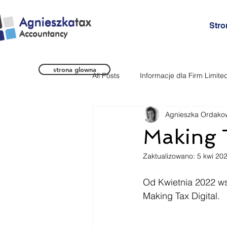
Stro
strona glowna
All Posts
Informacje dla Firm Limite
Agnieszka Ordako
Informacje dla Pracownikow
Making 
Zaktualizowano:
5 kwi 20
Od Kwietnia 2022 ws
Making Tax Digital.