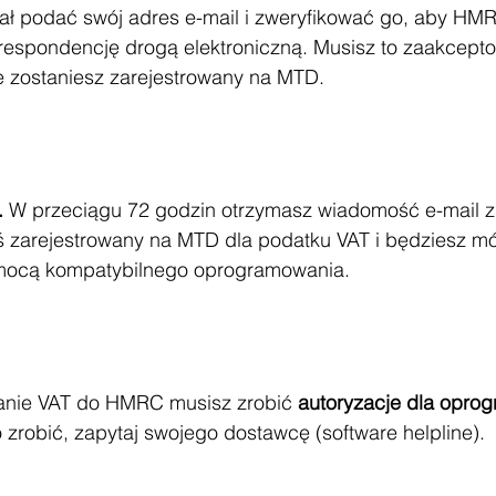
ał podać swój adres e-mail i zweryfikować go, aby HM
orespondencję drogą elektroniczną. Musisz to zaakcept
e zostaniesz zarejestrowany na MTD.
 
W przeciągu 72 godzin otrzymasz wiadomość e-mail z
eś zarejestrowany na MTD dla podatku VAT i będziesz mó
mocą kompatybilnego oprogramowania.
anie VAT do HMRC musisz zrobić 
autoryzacje dla opro
to zrobić, zapytaj swojego dostawcę (software helpline).