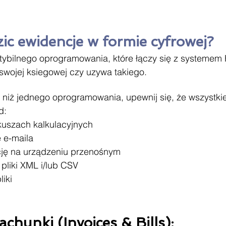
ic ewidencje w formie cyfrowej?
ybilnego oprogramowania, które łączy się z systeme
swojej ksiegowej czy uzywa takiego.
j niż jednego oprogramowania, upewnij się, że wszystki
d:
rkuszach kalkulacyjnych
 e-maila
cję na urządzeniu przenośnym
j pliki XML i/lub CSV
liki
chunki (Invoices & Bills):