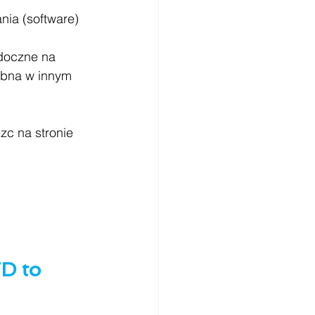
ia (software) 
doczne na 
ebna w innym 
zc na stronie 
D to 