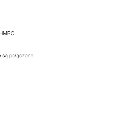
m HMRC.
e są połączone 