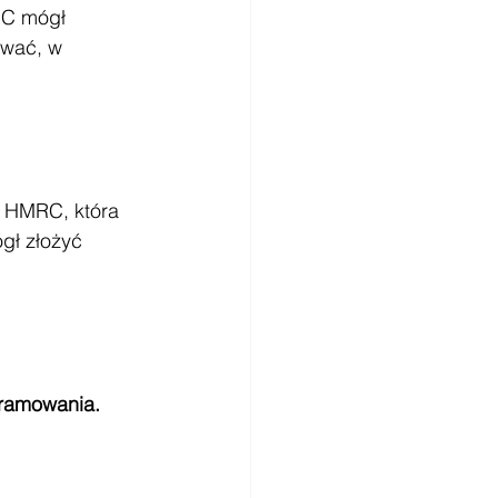
RC mógł 
ować, w 
 HMRC, która 
gł złożyć 
gramowania.