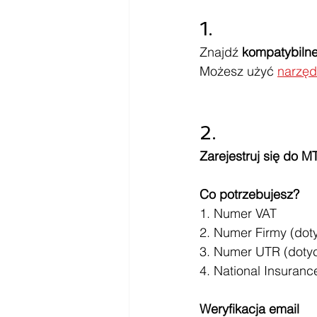
1.
Znajdź 
kompatybiln
Możesz użyć 
narzę
2.
Zarejestruj się do M
Co potrzebujesz?
1. Numer VAT
2. Numer Firmy (dot
3. Numer UTR (doty
4. National Insuran
Weryfikacja email