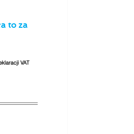
a to za 
klaracji VAT 