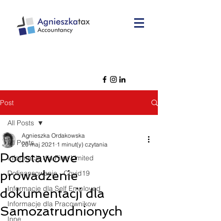
Post
All Posts
Agnieszka Ordakowska
All Posts
20 maj 2021
1 minut(y) czytania
Podstawowe
Informacje dla Firm Limited
prowadzenie
Dofinansowanie - Covid19
Informacje dla Self Employed
dokumentacji dla
Informacje dla Pracownikow
Samozatrudnionych
Inne