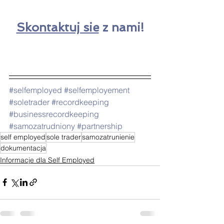
S
kontaktuj sie
 z nami!
#selfemployed
#selfemployement
#soletrader
#recordkeeping
#businessrecordkeeping
#samozatrudniony
#partnership
self employed
sole trader
samozatrunienie
dokumentacja
Informacje dla Self Employed